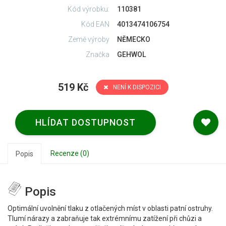
Kód výrobku:
110381
Kód EAN
4013474106754
Země výroby
NĚMECKO
Značka
GEHWOL
519 Kč
NENÍ K DISPOZICI
HLÍDAT DOSTUPNOST
Recenze (0)
Popis
Popis
Optimální uvolnění tlaku z otlačených míst v oblasti patní ostruhy.
Tlumí nárazy a zabraňuje tak extrémnímu zatížení při chůzi a