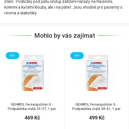
stání. Podložky pod patu snižují zatížení nárazy na hlezenní,
kolenní a kyčelní klouby, ale i na páteř. Jsou vhodné pro pacienty s
revma a diabetiky.
Mohlo by vás zajímat
HIT
HIT
GEHWOL Fersenpolster G -
GEHWOL Fersenpolster G -
Podpatěnka malá 35-37, 1 par.
Podpatěnka malá 38-41, 1 par.
469 Kč
499 Kč