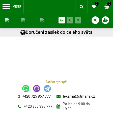
0
0
MENU
Kč
€
$
Doručení zásilek do celého světa
Umění synergie
+420 725 857 777
lekarna@stmaria.cz
Po-Ne od 9:00 do
+420 355 335 777
19:00