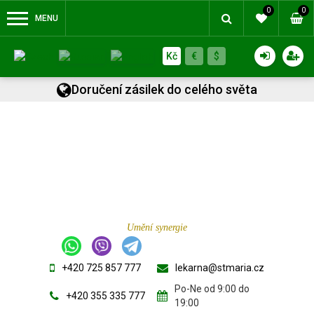
0
0
MENU
Kč
€
$
Doručení zásilek do celého světa
Umění synergie
+420 725 857 777
lekarna@stmaria.cz
Po-Ne od 9:00 do
+420 355 335 777
19:00