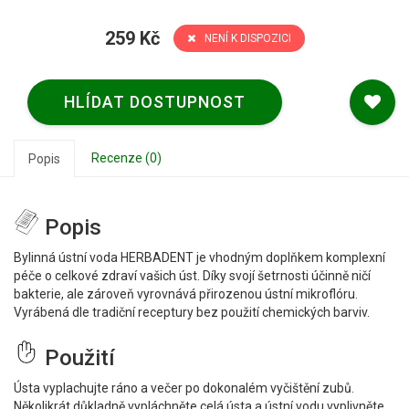
259 Kč
NENÍ K DISPOZICI
HLÍDAT DOSTUPNOST
Recenze (0)
Popis
Popis
Bylinná ústní voda HERBADENT je vhodným doplňkem komplexní
péče o celkové zdraví vašich úst. Díky svojí šetrnosti účinně ničí
bakterie, ale zároveň vyrovnává přirozenou ústní mikroflóru.
Vyrábená dle tradiční receptury bez použití chemických barviv.
Použití
Ústa vyplachujte ráno a večer po dokonalém vyčištění zubů.
Několikrát důkladně vypláchněte celá ústa a ústní vodu vyplivněte.