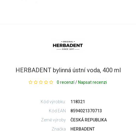
HERBADENT bylinná ústní voda, 400 ml
0 recenzí
/
Napsat recenzi
Kód výrobku:
118321
Kód EAN
8594021370713
Země výroby
ČESKÁ REPUBLIKA
Značka
HERBADENT