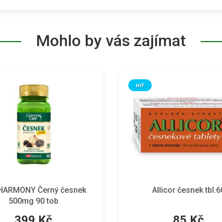
Mohlo by vás zajímat
HIT
HARMONY Černý česnek
Allicor česnek tbl.6
500mg 90 tob
399 Kč
85 Kč