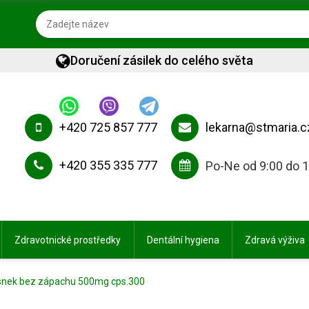
Doručení zásilek do celého světa
+420 725 857 777
lekarna@stmaria.c
+420 355 335 777
Po-Ne od 9:00 do 
Zdravotnické prostředky
Dentální hygiena
Zdravá výživa
nek bez zápachu 500mg cps.300