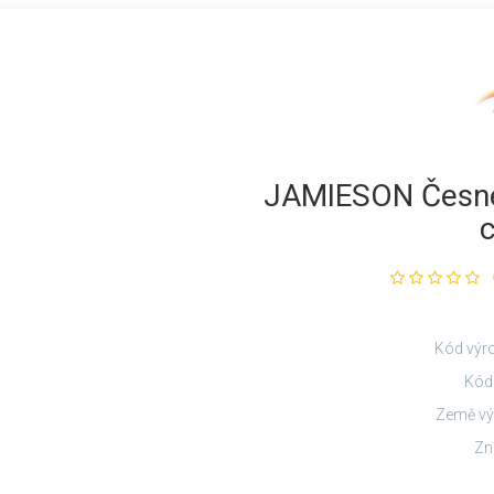
JAMIESON Česne
Kód výr
Kód
Země vý
Zn