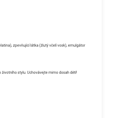
atina), zpevňující látka (žlutý včelí vosk), emulgátor
o životního stylu. Uchovávejte mimo dosah dětí!