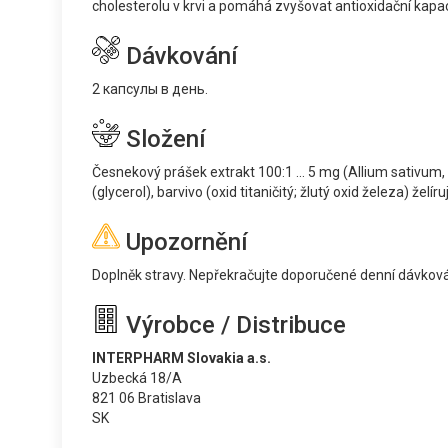
cholesterolu v krvi a pomáhá zvyšovat antioxidační kapaci
Dávkování
2 капсулы в день.
Složení
Česnekový prášek extrakt 100:1 ... 5 mg (Allium sativum, ek
(glycerol), barvivo (oxid titaničitý; žlutý oxid železa) želí
Upozornění
Doplněk stravy. Nepřekračujte doporučené denní dávkování
Výrobce / Distribuce
INTERPHARM Slovakia a.s.
Uzbecká 18/A
821 06 Bratislava
SK