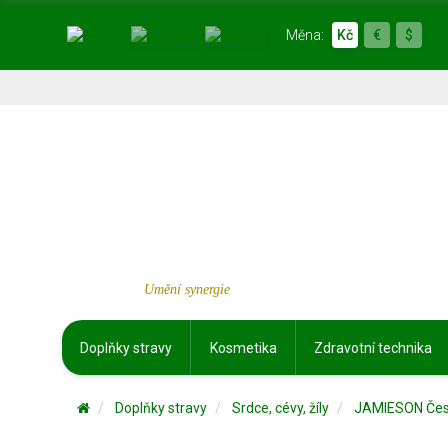
Měna:
Kč
€
$
Umění synergie
Doplňky stravy
Kosmetika
Zdravotní technika
Doplňky stravy
Srdce, cévy, žíly
JAMIESON Čes