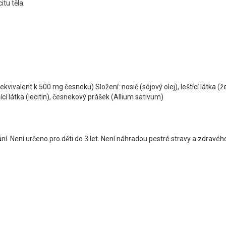
tu těla.
vivalent k 500 mg česneku) Složení: nosič (sójový olej), leštící látka (žel
rující látka (lecitin), česnekový prášek (Allium sativum)
. Není určeno pro děti do 3 let. Není náhradou pestré stravy a zdravéh