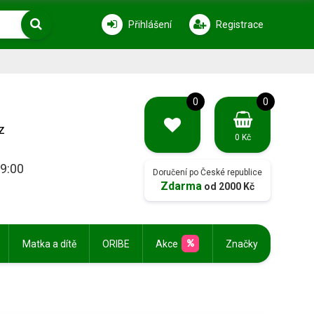
Přihlášení
Registrace
0
0
z
0 Kč
19:00
Doručení po České republice
Zdarma
od 2000 Kč
Matka a dítě
ORIBE
Akce
Značky