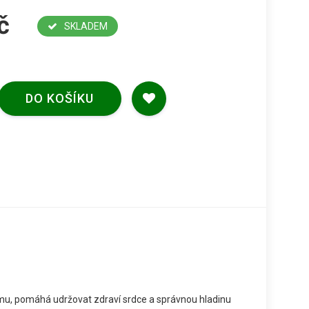
č
SKLADEM
DO KOŠÍKU
ému, pomáhá udržovat zdraví srdce a správnou hladinu