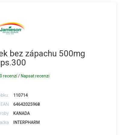
k bez zápachu 500mg
cps.300
0 recenzí
/
Napsat recenzi
obku:
110714
 EAN
64642025968
roby
KANADA
ačka
INTERPHARM