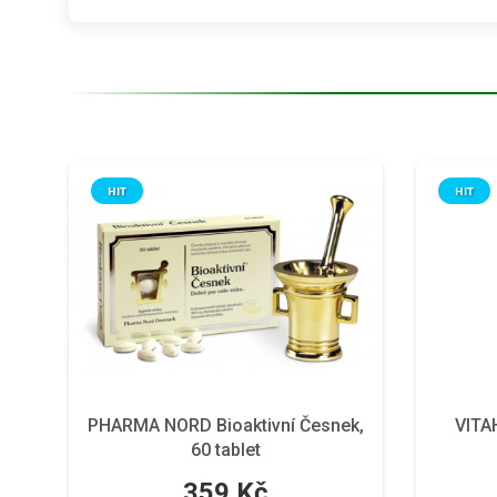
HIT
HIT
PHARMA NORD Bioaktivní Česnek,
VITA
60 tablet
359 Kč