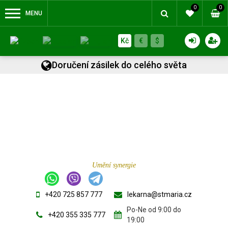
0
0
MENU
Kč
€
$
Doručení zásilek do celého světa
Umění synergie
+420 725 857 777
lekarna@stmaria.cz
Po-Ne od 9:00 do
+420 355 335 777
19:00