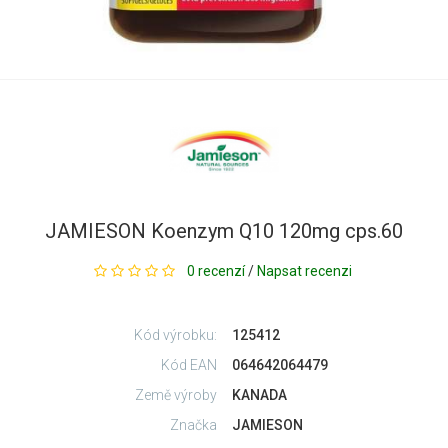
JAMIESON Koenzym Q10 120mg cps.60
0 recenzí
/
Napsat recenzi
Kód výrobku:
125412
Kód EAN
064642064479
Země výroby
KANADA
Značka
JAMIESON