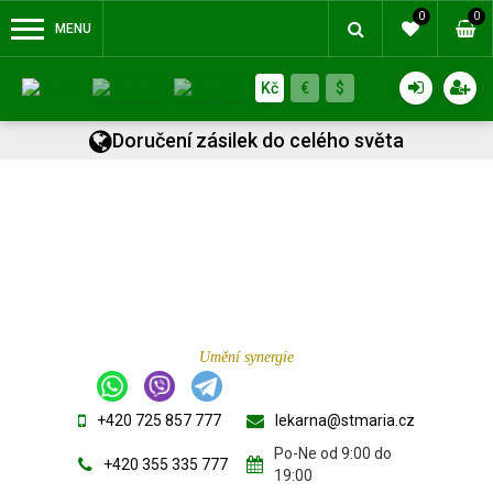
0
0
MENU
Kč
€
$
Doručení zásilek do celého světa
Umění synergie
+420 725 857 777
lekarna@stmaria.cz
Po-Ne od 9:00 do
+420 355 335 777
19:00