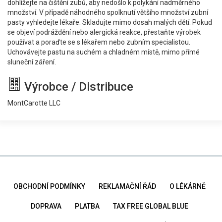
dohlížejte na čištění zubů, aby nedošlo k polykání nadměrného
množství. V případě náhodného spolknutí většího množství zubní
pasty vyhledejte lékaře. Skladujte mimo dosah malých dětí. Pokud
se objeví podráždění nebo alergická reakce, přestaňte výrobek
používat a poraďte se s lékařem nebo zubním specialistou.
Uchovávejte pastu na suchém a chladném místě, mimo přímé
sluneční záření.
Výrobce / Distribuce
MontCarotte LLC
OBCHODNÍ PODMÍNKY
REKLAMAČNÍ ŘÁD
O LÉKÁRNĚ
DOPRAVA
PLATBA
TAX FREE GLOBAL BLUE