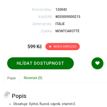
Kód výrobku:
120043
Kód EAN
8030009000215
Země výroby
ITÁLIE
Značka
MONTCAROTTE
599 Kč
NENÍ K DISPOZICI
HLÍDAT DOSTUPNOST
Recenze (0)
Popis
Popis
Obsahuje: Xylitol, fluorid, vápník, vitamín E.