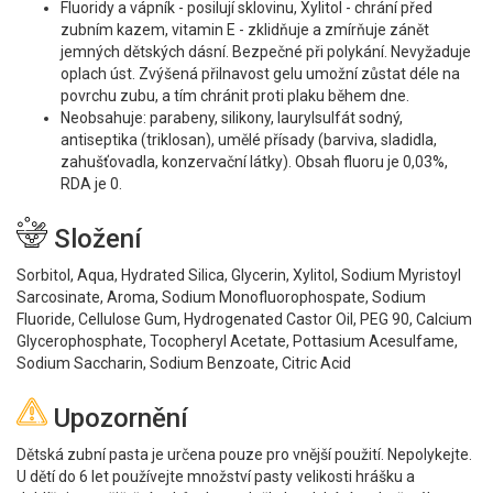
Fluoridy a vápník - posilují sklovinu, Xylitol - chrání před
zubním kazem, vitamin E - zklidňuje a zmírňuje zánět
jemných dětských dásní. Bezpečné při polykání. Nevyžaduje
oplach úst. Zvýšená přilnavost gelu umožní zůstat déle na
povrchu zubu, a tím chránit proti plaku během dne.
Neobsahuje: parabeny, silikony, laurylsulfát sodný,
antiseptika (triklosan), umělé přísady (barviva, sladidla,
zahušťovadla, konzervační látky). Obsah fluoru je 0,03%,
RDA je 0.
Složení
Sorbitol, Aqua, Hydrated Silica, Glycerin, Xylitol, Sodium Myristoyl
Sarcosinate, Aroma, Sodium Monofluorophospate, Sodium
Fluoride, Cellulose Gum, Hydrogenated Castor Oil, PEG 90, Calcium
Glycerophosphate, Tocopheryl Acetate, Pottasium Acesulfame,
Sodium Saccharin, Sodium Benzoate, Citric Acid
Upozornění
Dětská zubní pasta je určena pouze pro vnější použití. Nepolykejte.
U dětí do 6 let používejte množství pasty velikosti hrášku a