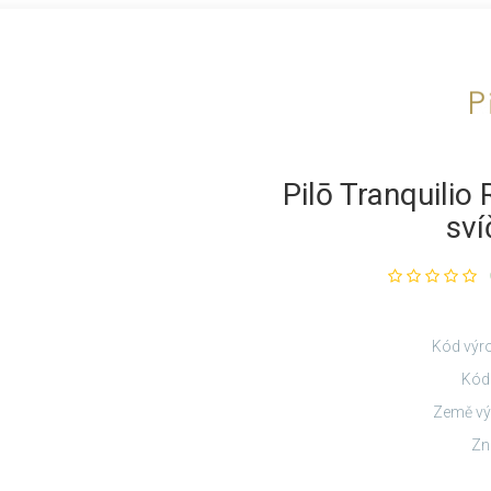
Pilō Tranquilio
sví
Kód výr
Kód
Země vý
Zn