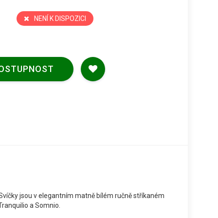
NENÍ K DISPOZICI
DOSTUPNOST
 Svíčky jsou v elegantním matně bílém ručně stříkaném
Tranquilio a Somnio.