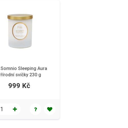
ō Somnio Sleeping Aura
řírodní svíčky 230 g
999 Kč