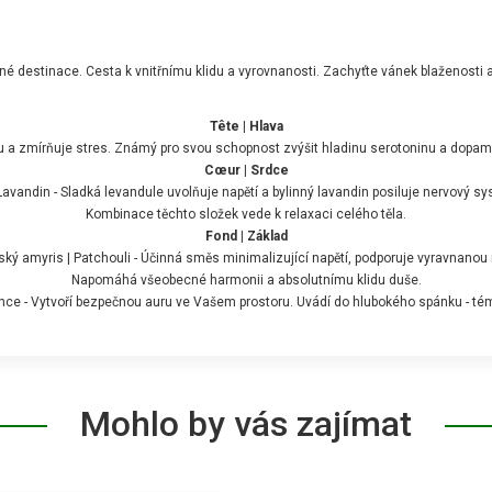
né destinace. Cesta k vnitřnímu klidu a vyrovnanosti. Zachyťte vánek blaženosti 
Tête | Hlava
a zmírňuje stres. Známý pro svou schopnost zvýšit hladinu serotoninu a dopaminu
Cœur | Srdce
Lavandin - Sladká levandule uvolňuje napětí a bylinný lavandin posiluje nervový sy
Kombinace těchto složek vede k relaxaci celého těla.
Fond | Základ
ský amyris | Patchouli - Účinná směs minimalizující napětí, podporuje vyravnanou
Napomáhá všeobecné harmonii a absolutnímu klidu duše.
ce - Vytvoří bezpečnou auru ve Vašem prostoru. Uvádí do hlubokého spánku - té
Mohlo by vás zajímat