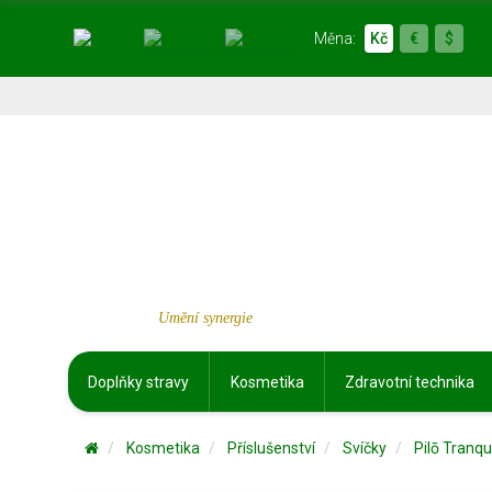
Měna:
Kč
€
$
Umění synergie
Doplňky stravy
Kosmetika
Zdravotní technika
Kosmetika
Příslušenství
Svíčky
Pilō Tranq