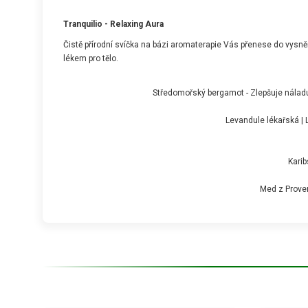
Tranquilio - Relaxing Aura
Čistě přírodní svíčka na bázi aromaterapie Vás přenese do vysně
lékem pro tělo.
Středomořský bergamot - Zlepšuje náladu 
Levandule lékařská | 
Karib
Med z Proven