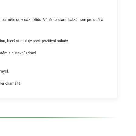
a ocitněte se v oáze klidu. Vůně se stane balzámem pro duši a
, který stimuluje pocit pozitivní nálady.
stém a duševní zdraví.
 mysl.
měř okamžitě.