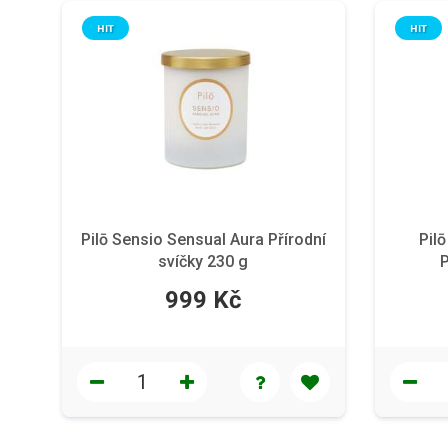
HIT
HIT
Pilō Sensio Sensual Aura Přírodní
Pil
svíčky 230 g
P
999 Kč