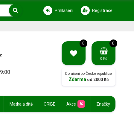
Přihlášení
Registrace
0
0
z
0 Kč
19:00
Doručení po České republice
Zdarma
od 2000 Kč
Matka a dítě
ORIBE
Akce
Značky