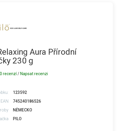
 Relaxing Aura Přírodní
čky 230 g
0 recenzí
/
Napsat recenzi
obku:
123592
 EAN
745240186526
roby
NĚMECKO
ačka
PILO