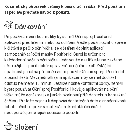
Kosmetický přípravek určený k péči o oční víčka. Před použitím
si pečlivě přečtěte návod k použití.
Dávkování
Při používání oční kosmetiky by se měl Oční sprej Posiforlid
aplikovat před líčením nebo po odlíčení. Vedle použití očního spreje
k čištění a péči o oční víčka lze ošetření doplnit aplikací
samozahřívací oční masky Posiforlid. Sprej je určen pro
každodenní péče o oční víčka. Jednoduše nastříkejte na zavřené
oči a užijte si pocit dobře upraveného očního okolí. Zvláštní
opatrnost je nutná při současném použití Očního spreje Posiforlid
a očních léků. Mezi jednotlivými aplikacemi by se měl dodržet
odstup nejméně 15 minut. Jestliže nosíte kontaktní čočky, neměli
byste používat Oční sprej Posiforlid. I když je aplikován na oční
víčko může oční sprej za jistých okolností přijít do styku s kontaktní
čočkou. Protože nejsou k dispozici dostatečná data o snášenlivosti
tohoto očního spreje s materiálem kontaktních čoček,
nedoporučujeme jejich současné použití.
Složení