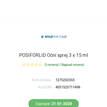
POSIFORLID Oční sprej 3 x 15 ml
0 recenzí
/
Napsat recenzi
Kód výrobku:
1275252555
Kód EAN
4031523711496
Expirace:
31-01-2028