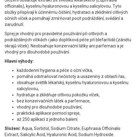
Složení obsahuje extrakt ze světlíku lékařského (Euphrasia
officinalis), kyselinu hyaluronovou a kyselinu salicylovou. Tyto
složky přispívají k účinnému čištění, hydrataci a zklidnění citlivých
očních víček a pomáhají zmírňovat pocit podráždění, svědění a
zarudnutí.
Sprej je vhodný pro pravidelné používání při citlivých a
podrážděných víčkách i jako doplňková péče při blefaritidě (zánětu
okrajů víček). Neobsahuje konzervační látky ani parfemaci a je
vhodný pro dlouhodobé používání.
Hlavní výhody:
každodenní hygiena a péče o oční víčka,
pomáhá odstraňovat nečistoty a usazeniny z oblasti řas,
obsahuje světlík lékařský, kyselinu hyaluronovou a kyselinu
salicylovou,
hydratuje a zklidňuje citlivou pokožku víček,
bez konzervačních látek a parfemace,
vhodný pro dlouhodobé používání,
praktická aplikace pomocí spreje,
až 250 aplikací z jednoho balení.
Složení:
Aqua, Sorbitol, Sodium Citrate, Euphrasia Officinalis
Extract, Salicylic Acid, Hyaluronic Acid, Sodium Hydroxide.