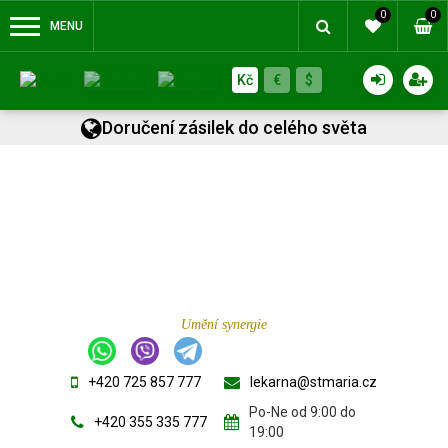
0
0
MENU
Kč
€
$
Doručení zásilek do celého světa
Umění synergie
+420 725 857 777
lekarna@stmaria.cz
Po-Ne od 9:00 do
+420 355 335 777
19:00