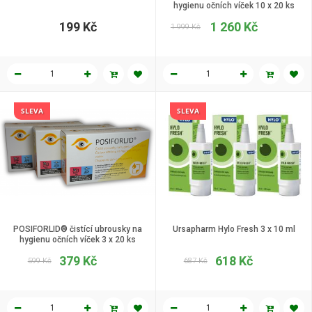
hygienu očních víček 10 x 20 ks
199 Kč
1 260 Kč
1 999 Kč
SLEVA
SLEVA
POSIFORLID® čistící ubrousky na
Ursapharm Hylo Fresh 3 x 10 ml
hygienu očních víček 3 x 20 ks
379 Kč
618 Kč
599 Kč
687 Kč