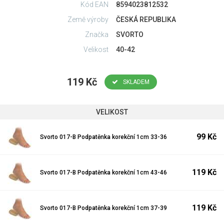
Kód EAN
8594023812532
Země výroby
ČESKÁ REPUBLIKA
Značka
SVORTO
Velikost
40-42
119 Kč
SKLADEM
VELIKOST
99 Kč
Svorto 017-B Podpatěnka korekční 1cm 33-36
119 Kč
Svorto 017-B Podpatěnka korekční 1cm 43-46
119 Kč
Svorto 017-B Podpatěnka korekční 1cm 37-39