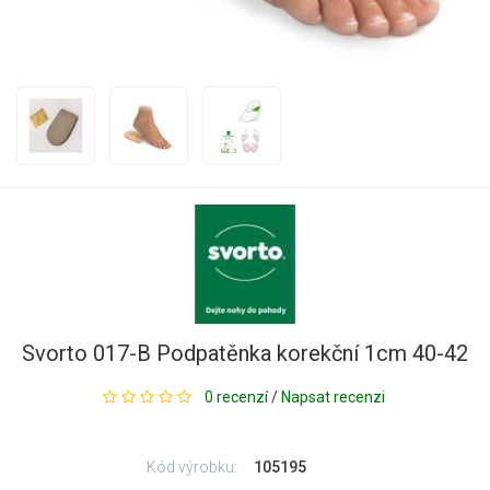
Svorto 017-B Podpatěnka korekční 1cm 40-42
0 recenzí
/
Napsat recenzi
Kód výrobku:
105195