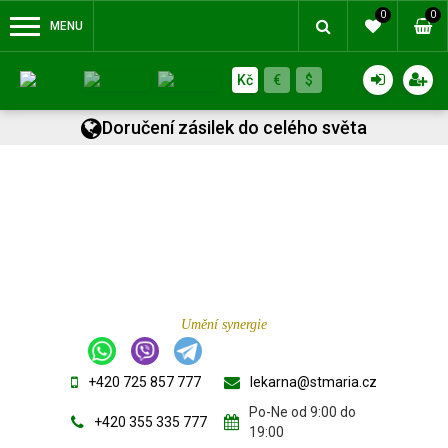
0
0
MENU
Kč
€
$
Doručení zásilek do celého světa
Umění synergie
+420 725 857 777
lekarna@stmaria.cz
Po-Ne od 9:00 do
+420 355 335 777
19:00