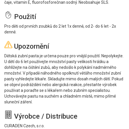
čaje, vitamin E, fluorofosforečnan sodný. Neobsahuje SLS.
Použití
Pro děti od prvních zoubků do 2 let 1x denně, od 2- do 6 let - 2x
denně.
Upozornění
Dětská zubní pasta je určena pouze pro vnější použití. Nepolykejte.
U dětí do 6 let používejte množství pasty velikosti hrášku a
dohlížejte na čištění zubů, aby nedošlo k polykání nadměrného
množství. V případě náhodného spolknutí většího množství zubní
pasty vyhledejte lékaře. Skladujte mimo dosah malých dětí. Pokud
se objeví podráždění nebo alergická reakce, přestaňte výrobek
používat a poraďte se s lékařem nebo zubním specialistou.
Uchovávejte pastu na suchém a chladném místě, mimo přímé
sluneční záření.
Výrobce / Distribuce
CURADEN Czech, s.r.o.