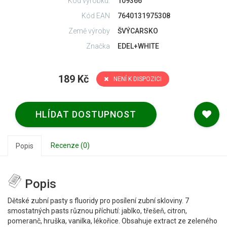
Kód výrobku:
109366
Kód EAN
7640131975308
Země výroby
ŠVÝCARSKO
Značka
EDEL+WHITE
189 Kč
NENÍ K DISPOZICI
HLÍDAT DOSTUPNOST
Recenze (0)
Popis
Popis
Dětské zubní pasty s fluoridy pro posílení zubní skloviny. 7
smostatných pasts různou příchutí: jablko, třešeň, citron,
pomeranč, hruška, vanilka, lékořice. Obsahuje extract ze zeleného