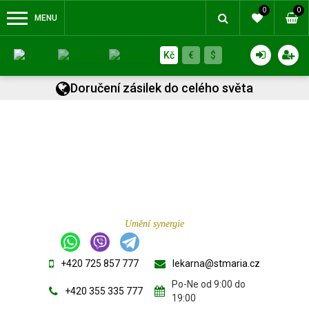
0
0
MENU
Kč
€
$
Doručení zásilek do celého světa
Umění synergie
+420 725 857 777
lekarna@stmaria.cz
Po-Ne od 9:00 do
+420 355 335 777
19:00