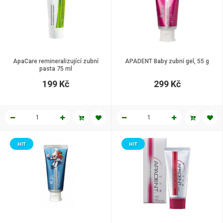
ApaCare remineralizující zubní
APADENT Baby zubní gel, 55 g
pasta 75 ml
199 Kč
299 Kč
HIT
HIT