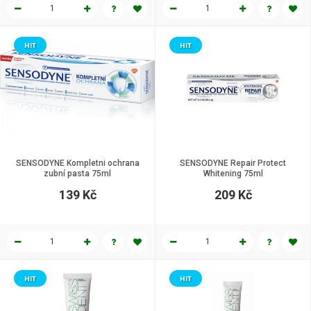
HIT
HIT
SENSODYNE Kompletni ochrana
SENSODYNE Repair Protect
zubní pasta 75ml
Whitening 75ml
139 Kč
209 Kč
HIT
HIT