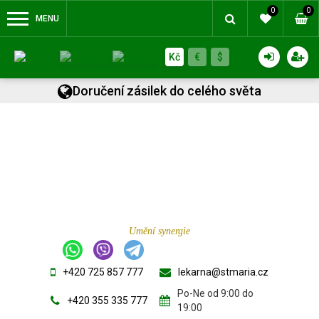
0
0
MENU
Kč
€
$
Doručení zásilek do celého světa
Umění synergie
+420 725 857 777
lekarna@stmaria.cz
Po-Ne od 9:00 do
+420 355 335 777
19:00