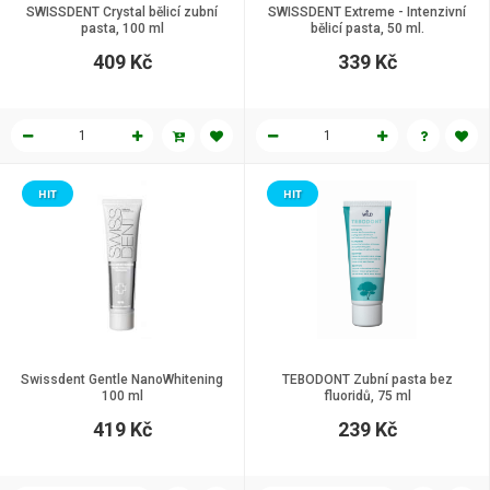
SWISSDENT Crystal bělicí zubní
SWISSDENT Extreme - Intenzivní
pasta, 100 ml
bělicí pasta, 50 ml.
409 Kč
339 Kč
HIT
HIT
Swissdent Gentle NanoWhitening
TEBODONT Zubní pasta bez
100 ml
fluoridů, 75 ml
419 Kč
239 Kč