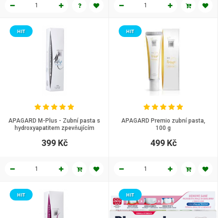
HIT
HIT
APAGARD M-Plus - Zubní pasta s
APAGARD Premio zubní pasta,
hydroxyapatitem zpevňujícím
100 g
zubní sklovinu, 125 g
399 Kč
499 Kč
HIT
HIT