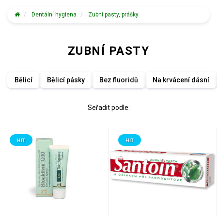
Dentální hygiena
Zubní pasty, prášky
ZUBNÍ PASTY
Bělicí
Bělicí pásky
Bez fluoridů
Na krvácení dásní
Seřadit podle:
HIT
HIT