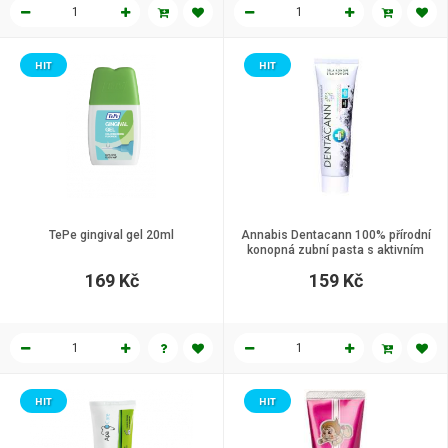
HIT
HIT
TePe gingival gel 20ml
Annabis Dentacann 100% přírodní
konopná zubní pasta s aktivním
uhlím a minerálem 100 g
169 Kč
159 Kč
HIT
HIT