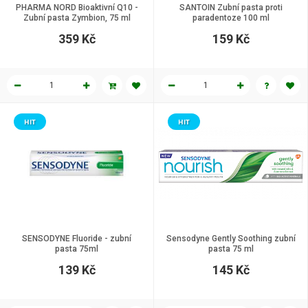
PHARMA NORD Bioaktivní Q10 -
SANTOIN Zubní pasta proti
Zubní pasta Zymbion, 75 ml
paradentoze 100 ml
359 Kč
159 Kč
HIT
HIT
SENSODYNE Fluoride - zubní
Sensodyne Gently Soothing zubní
pasta 75ml
pasta 75 ml
139 Kč
145 Kč